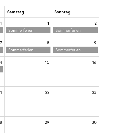
Samstag
Sonntag
1
1
2
Sommerferien
Sommerferien
7
8
9
Sommerferien
Sommerferien
4
15
16
21
22
23
8
29
30