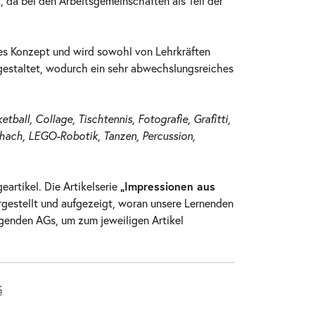
da bei den Arbeitsgemeinschaften als Teil der
nes Konzept und wird sowohl von Lehrkräften
 gestaltet, wodurch ein sehr abwechslungsreiches
etball, Collage, Tischtennis, Fotografie, Grafitti,
chach, LEGO-Robotik, Tanzen, Percussion,
eartikel. Die Artikelserie
„Impressionen aus
orgestellt und aufgezeigt, woran unsere Lernenden
lgenden AGs, um zum jeweiligen Artikel
G