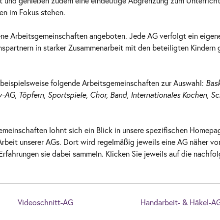
t und genießen zudem eine eindeutige Abgrenzung zum Unterricht, 
sen im Fokus stehen.
dene Arbeitsgemeinschaften angeboten. Jede AG verfolgt ein eige
nspartnern in starker Zusammenarbeit mit den beteiligten Kindern
 beispielsweise folgende Arbeitsgemeinschaften zur Auswahl:
Bask
v-AG, Töpfern, Sportspiele, Chor, Band, Internationales Kochen, S
sgemeinschaften lohnt sich ein Blick in unsere spezifischen Homepag
e Arbeit unserer AGs. Dort wird regelmäßig jeweils eine AG näher v
rfahrungen sie dabei sammeln. Klicken Sie jeweils auf die nachfo
Videoschnitt-AG
Handarbeit- & Häkel-A