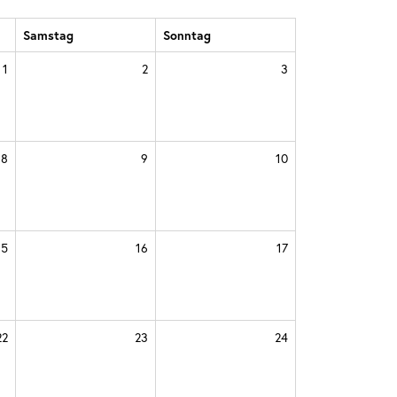
Samstag
Sonntag
1
2
3
8
9
10
15
16
17
22
23
24