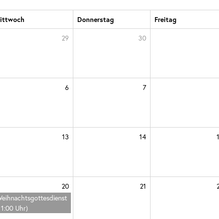
ittwoch
Donnerstag
Freitag
29
30
6
7
13
14
20
21
eihnachtsgottesdienst
11:00 Uhr)