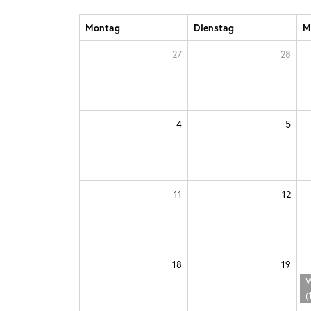
Montag
Dienstag
M
27
28
4
5
11
12
18
19
W
(