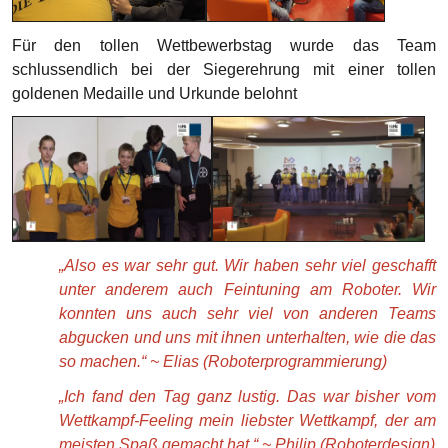
Für den tollen Wettbewerbstag wurde das Team
schlussendlich bei der Siegerehrung mit einer tollen
goldenen Medaille und Urkunde belohnt
„Also es war sehr gut. Wir haben sehr viel geschafft
unter anderem auch Feintuning am Roboter. Wir
konnten uns auch sehr viel von anderen Teams
abgucken und uns mit ihnen unterhalten, wie die das
so machen.“ ~ Elias (Roboterprogrammierung)
„Ich fand den Tag ganz lustig. Das war bisher vom
Wettkampf-Feeling mein liebster Wettkampf, der am
meisten Spaß gemacht hat.“ ~ Philip (Roboterdesign)