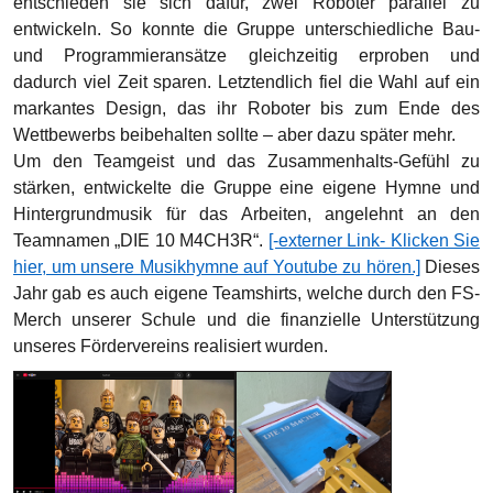
entschieden sie sich dafür, zwei Roboter parallel zu
entwickeln. So konnte die Gruppe unterschiedliche Bau-
und Programmieransätze gleichzeitig erproben und
dadurch viel Zeit sparen. Letztendlich fiel die Wahl auf ein
markantes Design, das ihr Roboter bis zum Ende des
Wettbewerbs beibehalten sollte – aber dazu später mehr.
Um den Teamgeist und das Zusammenhalts-Gefühl zu
stärken, entwickelte die Gruppe eine eigene Hymne und
Hintergrundmusik für das Arbeiten, angelehnt an den
Teamnamen „DIE 10 M4CH3R“.
[-externer Link- Klicken Sie
hier, um unsere Musikhymne auf Youtube zu hören.]
Dieses
Jahr gab es auch eigene Teamshirts, welche durch den FS-
Merch unserer Schule und die finanzielle Unterstützung
unseres Fördervereins realisiert wurden.