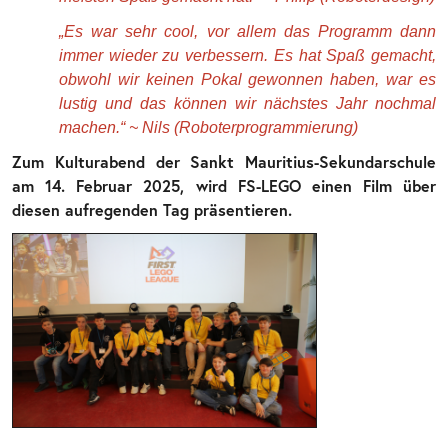
„Es war sehr cool, vor allem das Programm dann
immer wieder zu verbessern. Es hat Spaß gemacht,
obwohl wir keinen Pokal gewonnen haben, war es
lustig und das können wir nächstes Jahr nochmal
machen.“ ~ Nils (Roboterprogrammierung)
Zum Kulturabend der Sankt Mauritius-Sekundarschule
am 14. Februar 2025, wird FS-LEGO einen Film über
diesen aufregenden Tag präsentieren.