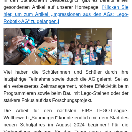
in den Startlöchern! Diesbezüglich gibt es bereits einen
gesonderten Artikel auf unserer Homepage:
[Klicken Sie
hier, um zum Artikel „Impressionen aus den AGs: Lego-
Robotik-AG“ zu gelangen.]
Viel haben die Schülerinnen und Schüler durch ihre
letztjährige Teilnahme sowie durch die AG gelernt. Sei es
ein verbessertes Zeitmanagement, höhere Effektivität beim
Programmieren sowie beim Bau mit Lego-Steinen oder der
stärkere Fokus auf das Forschungsprojekt.
Die Arbeit für den nächsten FIRST-LEGO-League-
Wettbewerb „Submerged“ konnte endlich mit dem Start des
neuen Schuljahres im August 2024 beginnen! Für die
Vorbereitung entstand für das Team sogar ein eigens