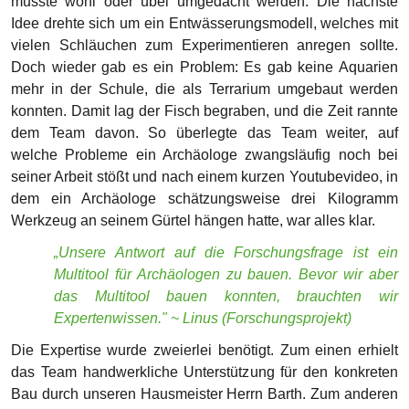
Multitool für Archäologen zu bauen. Bevor wir aber
das Multitool bauen konnten, brauchten wir
Expertenwissen." ~ Linus (Forschungsprojekt)
Die Expertise wurde zweierlei benötigt. Zum einen erhielt
das Team handwerkliche Unterstützung für den konkreten
Bau durch unseren Hausmeister Herrn Barth. Zum anderen
wurde das Vorhaben fachlich vom Archäologen Herrn Nebe
unterstützt, der auf alle Hintergrundfragen antworten parat
hatte. Vielen Dank an dieser Stelle.
„Da war nochmal die Auswahl der Werkzeuge
wichtig, also was ein Archäologe dabeihaben muss,
wie zum Beispiel ein Hammer, Meißel und Pinsel
und dass es eine Aufhängung an die Hose hat.“ ~
Max (Forschungsprojekt)