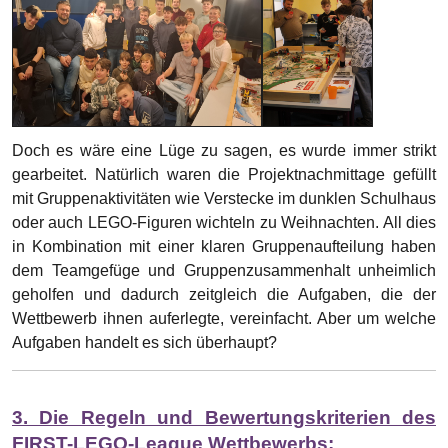
geholfen und dadurch zeitgleich die Aufgaben, die der
Wettbewerb ihnen auferlegte, vereinfacht. Aber um welche
Aufgaben handelt es sich überhaupt?
3. Die Regeln und Bewertungskriterien des
FIRST-LEGO-League Wettbewerbs:
Genauer tritt das Team „MAURI-MAURI“ an der First-LEGO-
League-
Challenge
an. Dabei handelt es sich um ein „MINT-
Sportevent“, ein Bildungsprogramm für Kinder und
Jugendliche zwischen 9 und 16 Jahren, indem das Team
gemeinsam einen Roboter programmiert und ein
Forschungsprojekt erstellt. Dadurch sind die Anforderungen
des Wettbewerbs sehr vielfältig. Wie zuvor angerissen,
müssen die Teammitglieder unter Zeitdruck Probleme lösen
und mit begrenzten Ressourcen effizient umgehen, denn so
ist es später in der Arbeitswelt nicht anders. Hier ist der
Schlüssel zum Erfolg stets Teamarbeit! Dieses Jahr steht