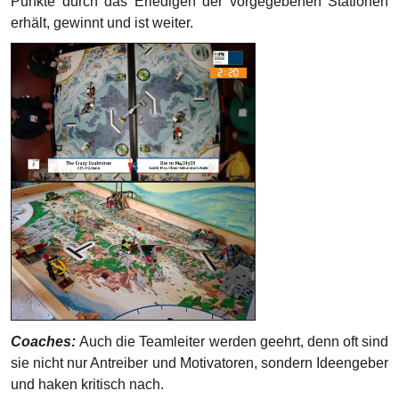
Coaches:
Auch die Teamleiter werden geehrt, denn oft sind
sie nicht nur Antreiber und Motivatoren, sondern Ideengeber
und haken kritisch nach.
„Eigentlich sind wir nur für die Pizza hier.“ ~ Herr
Drevs und Herr Bergunder (Coach-Duo von MAURI-
MAURI)
Eine Vorbereitungszeit von 5 Monaten klingt im ersten
Moment nach einer langen Zeit, aber sie ist im Fluge
vergangen. Es ist Stress aber auch viel Vorfreude in den
Gesichtern der Kinder zu sehen. Es wird Zeit zu zeigen, an
was sie die letzten Monate so fleißig gebaut, getüftelt und
geforscht haben. Aus der zu Anfang zusammengewürfelten
Gruppe aus 7.; 8. und 10. Klässlern ist nun ein großartiges
Team geworden und das sollte sich am morgigen