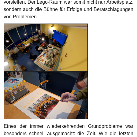
Eines der immer wiederkehrenden Grundprobleme war
besonders schnell ausgemacht: die Zeit. Wie die letzten
Jahre, bekam die Gruppe sehr schnell zu spüren, dass die
zwei Unterrichtsstunden pro Woche – und dann auch noch
an einem Donnerstagnachmittag – sehr knapp bemessen
sind. Doch kann aus diesem Problem auch eine große
Chance erwachsen! So kam die Idee, die Arbeitszeit auch
über die regulären 90 Minuten nach 16 Uhr zu erweitern.
Nach dem Motto: nicht die Qualität der Arbeit sollte
vermindert, sondern die Arbeitszeit verlängert werden. Bis
20 Uhr wurde die Arbeitszeit (natürlich auf freiwilliger Basis)
einmal monatlich im Rahmen eines verlängerten
Projektnachmittags erweitert… und zur Belohnung am Ende
jedes sehnsüchtig erwarteten Projektnachmittags gab es