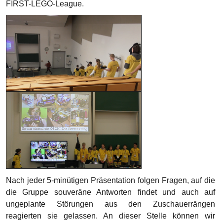
Nach jeder 5-minütigen Präsentation folgen Fragen, auf die
die Gruppe souveräne Antworten findet und auch auf
ungeplante Störungen aus den Zuschauerrängen
reagierten sie gelassen. An dieser Stelle können wir
Coaches bereits anfügen, dass wir sehr stolz auf die
gezeigten Leistungen des gesamten Teams sind!
„Jetzt fühl´ ich mich gut! Die erste Herausforderung
ist fertig.“ ~ Linus (Forschungsprojekt)
„Das war klasse. Selbst wenn es am Ende keine
Gewinne gibt, hat es sich doch schon für diesen
Moment hier gelohnt, den Stolz den ihr jetzt
empfindet… waren das gute Worte Kameramann?
Oder müssen wir das nochmal machen?!“ ~ Herr
Drevs (Coach)