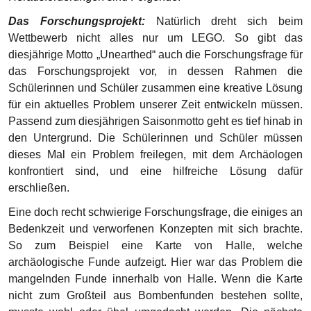
Eine doch recht schwierige Forschungsfrage, die einiges an
Bedenkzeit und verworfenen Konzepten mit sich brachte.
So zum Beispiel eine Karte von Halle, welche
archäologische Funde aufzeigt. Hier war das Problem die
mangelnden Funde innerhalb von Halle. Wenn die Karte
nicht zum Großteil aus Bombenfunden bestehen sollte,
musste wohl oder übel umgedacht werden. Die nächste
Idee drehte sich um ein Entwässerungsmodell, welches mit
vielen Schläuchen zum Experimentieren anregen sollte.
Doch wieder gab es ein Problem: Es gab keine Aquarien
mehr in der Schule, die als Terrarium umgebaut werden
konnten. Damit lag der Fisch begraben, und die Zeit rannte
dem Team davon. So überlegte das Team weiter, auf
welche Probleme ein Archäologe zwangsläufig noch bei
seiner Arbeit stößt und nach einem kurzen Youtubevideo, in
dem ein Archäologe schätzungsweise drei Kilogramm
Werkzeug an seinem Gürtel hängen hatte, war alles klar.
„Unsere Antwort auf die Forschungsfrage ist ein