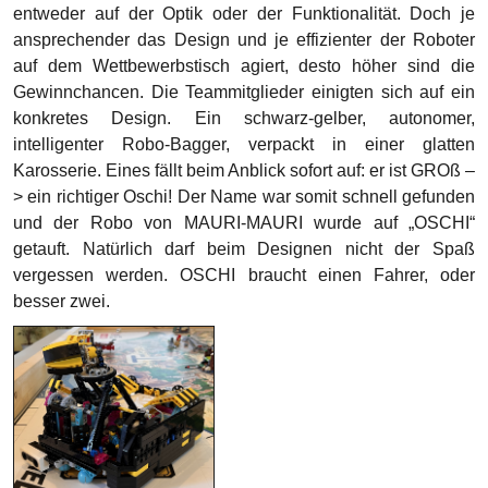
Fahrer Nr. 1 arbeitete vor zwei Jahren bereits im Roboter
der Gruppe „8 L3G0 M4ST3RS“, genauer in „ROB“ und
heißt „DAFE“ (
D
er
A
bsolute
F
ahrer-
E
ngel“). Fahrer Nr. 2 ist
ein bekannter Raudi, der im letzten Jahr für das Team „Die
10 M4CH3R“ am Steuer des Roboters „DETLEF“ (
D
er
E
dle