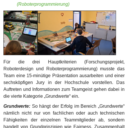
sechsköpfigen Jury in der Hochschule vorstellen. Das
Auftreten und Informationen zum Teamgeist gehen dabei in
die vierte Kategorie „Grundwerte“ ein.
Grundwerte:
So hängt der Erfolg im Bereich „Grundwerte“
nämlich nicht nur von fachlichen oder auch technischen
Fähigkeiten der einzelnen Teammitglieder ab, sondern
handelt von Grundprinzipien wie Fairness, Zusammenhalt
und das Auftreten der Gruppe, die sich später in der
Punktzahl widerspiegeln. Für die Grundwerte hat das Team
zusätzlich freiwillig eine weitere 5-minütige Präsentation
konzipiert, um auch die gemeinsame Vorbereitungszeit in
der Schule genauer zu zeigen.
„Unsere Aufgabe ist Teammanagement. Das heißt
wir kümmern uns um den Teamzusammenhalt.“ ~ Eli,
Amon (Teammanagement)
Robot-Game:
Wenn all die zuvor genannten Punkte gut
ineinandergreifen, muss man sich auch bezüglich des
Hauptevents des Wettbewerbs, dem Robot-Game, keine