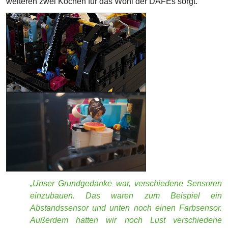
„Unser Grundgedanke war, verschiedene Sensoren
einzubauen. Das waren zum Beispiel ein
Abstandssensor und unten noch einen Farbsensor.
Außerdem hatten wir noch Lust verschiedene
Aufsätze zu basteln wie Schaufeln oder Hammer,
damit er die verschiedenen Stationen erledigen
kann.“ ~ Paul, Philip, Alessio (Roboterdesign)
Die Roboterprogrammierung:
Hand in Hand mit dem
Design geht die Programmierung des Roboters. Ein
Programm ist nichts weiter als eine Abfolge von Befehlen in
Kombination mit Variablen. „Fahre X Centimeter nach
vorne, danach Motor 1 um Y Grad drehen.“ Dies wird
besonders kompliziert, je komplexer die Zielsetzungen ist
und oder Aktionen zeitgleich passieren sollen. Hier kommt
es darauf an, möglichst optimale Routen zu planen und