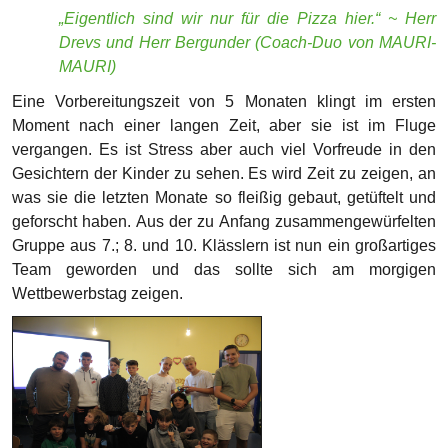
Wettbewerbstag zeigen.
4. Der Tag des Wettbewerbs (23. Januar
2026)
Darauf haben die älteren Schüler bereits mit Vorfreude
gewartet und die jüngeren bekommen es erstmals am
eigenen Leibe zu spüren: das allgegenwärtige
„Wettbewerbsfeeling“. Zum Glück dieses Mal nicht teilweise
zu Fuß, sondern mit Bus und Bahn, ging es in die Hallen
der (so langsam gut bekannten) Hochschule Merseburg. Mit