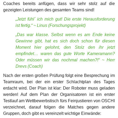
Nach der ersten großen Prüfung folgt eine Besprechung im
Teamraum, bei der ein erster Schlachtplan des Tages
erdacht wird. Der Plan ist klar: Der Roboter muss geladen
werden! Auf dem Plan der Organisatoren ist ein erster
Testlauf am Wettbewerbstisch fürs Feinjustieren von OSCHI
verzeichnet, darauf folgen die Matches gegen andere
Gruppen, doch gibt es vereinzelt wichtige Einwände:
„Ich würde mir wünschen, dass wir nach dem ersten
richtigen Match 11:15 Uhr direkt danach 11:30 Uhr
schon Mittag essen, weil danach haben wir Matches,
die viel näher aneinander liegen.“ ~ Elias
(Roboterprogrammierung)
„Ok, jetzt in 10 Minuten gehen wir hoch an die
Wettbewerbstische, jedoch wird das erstmal nur ein
Test sein. Ein Testspiel, indem wir gucken können,
ob der Roboter gut funktioniert, oder ob wir
irgendwas noch verbessern müssen.“ ~ Eli
(Teammanagment)