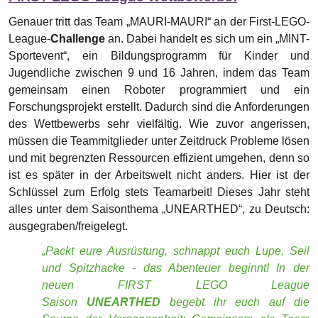
alles unter dem Saisonthema „UNEARTHED“, zu Deutsch:
ausgegraben/freigelegt.
„Packt eure Ausrüstung, schnappt euch Lupe, Seil
und Spitzhacke - das Abenteuer beginnt! In der
neuen FIRST LEGO League
Saison
UNEARTHED
begebt ihr euch auf die
Spuren der Vergangenheit: Gemeinsam als Team
entdeckt ihr verborgene Schätze, rätselhafte
Fundstücke und vergessene Geschichten. Doch eure
Mission endet nicht mit dem Fund, sie beginnt dort
erst! Was steckt hinter dem alten Symbol im Stein?
Welche Werkzeuge helfen Archäolog:innen bei ihrer
spannenden Arbeit? Und wie könnt ihr mit euren
Ideen die Zukunft gestalten?“ ~ Organisatoren des
FIRST-LEGO-LEAGUE-Wettbewerbs