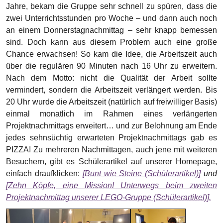
PIZZA! Zu mehreren Nachmittagen, auch jene mit weiteren
Besuchern, gibt es Schülerartikel auf unserer Homepage,
einfach draufklicken:
[Bunt wie Steine (Schülerartikel)]
und
[Zehn Köpfe, eine Mission! Unterwegs beim zweiten
Projektnachmittag unserer LEGO-Gruppe (Schülerartikel)].
Doch es wäre eine Lüge zu sagen, es wurde immer strikt
gearbeitet. Natürlich waren die Projektnachmittage gefüllt
mit Gruppenaktivitäten wie Verstecke im dunklen Schulhaus
oder auch LEGO-Figuren wichteln zu Weihnachten. All dies
in Kombination mit einer klaren Gruppenaufteilung haben
dem Teamgefüge und Gruppenzusammenhalt unheimlich