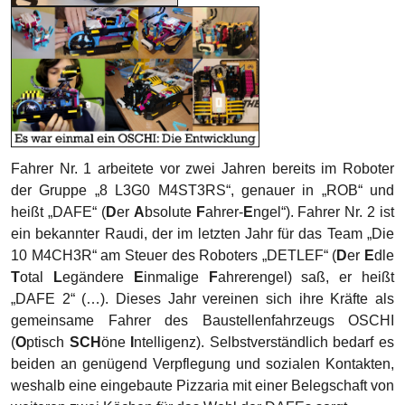
T
otal
L
egändere
E
inmalige
F
ahrerengel) saß, er heißt
„DAFE 2“ (…). Dieses Jahr vereinen sich ihre Kräfte als
gemeinsame Fahrer des Baustellenfahrzeugs OSCHI
(
O
ptisch
SCH
öne
I
ntelligenz). Selbstverständlich bedarf es
beiden an genügend Verpflegung und sozialen Kontakten,
weshalb eine eingebaute Pizzaria mit einer Belegschaft von
weiteren zwei Köchen für das Wohl der DAFEs sorgt.