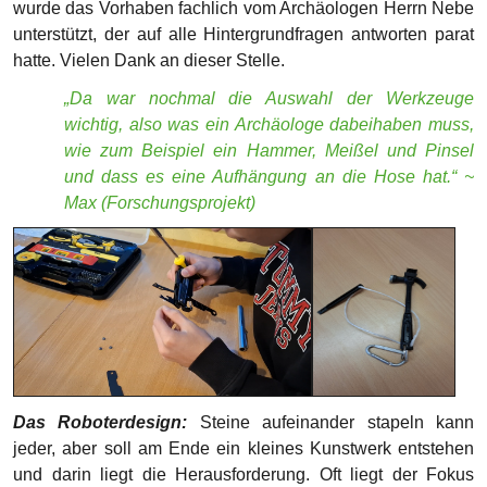
Das Roboterdesign:
Steine aufeinander stapeln kann
jeder, aber soll am Ende ein kleines Kunstwerk entstehen
und darin liegt die Herausforderung. Oft liegt der Fokus
entweder auf der Optik oder der Funktionalität. Doch je
ansprechender das Design und je effizienter der Roboter
auf dem Wettbewerbstisch agiert, desto höher sind die
Gewinnchancen. Die Teammitglieder einigten sich auf ein
konkretes Design. Ein schwarz-gelber, autonomer,
intelligenter Robo-Bagger, verpackt in einer glatten
Karosserie. Eines fällt beim Anblick sofort auf: er ist GROß –
> ein richtiger Oschi! Der Name war somit schnell gefunden
und der Robo von MAURI-MAURI wurde auf „OSCHI“
getauft. Natürlich darf beim Designen nicht der Spaß
vergessen werden. OSCHI braucht einen Fahrer, oder
besser zwei.