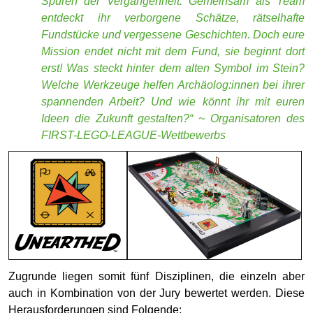
Zugrunde liegen somit fünf Disziplinen, die einzeln aber
auch in Kombination von der Jury bewertet werden. Diese
Herausforderungen sind Folgende:
Das Forschungsprojekt:
Natürlich dreht sich beim
Wettbewerb nicht alles nur um LEGO. So gibt das
diesjährige Motto „Unearthed“ auch die Forschungsfrage für
das Forschungsprojekt vor, in dessen Rahmen die
Schülerinnen und Schüler zusammen eine kreative Lösung
für ein aktuelles Problem unserer Zeit entwickeln müssen.
Passend zum diesjährigen Saisonmotto geht es tief hinab in
den Untergrund. Die Schülerinnen und Schüler müssen
dieses Mal ein Problem freilegen, mit dem Archäologen
konfrontiert sind, und eine hilfreiche Lösung dafür
erschließen.